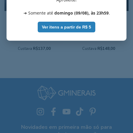
➜ Somente até
domingo (09/08), às 23h59
.
Schalenblenda fluorescente
Schalenblenda fluorescente
(esfalerita com outros
(esfalerita com outros
minerais) - 4,8 cm - Cód. 2C-
minerais) - 4,6 cm - Cód. 1C-
Ver itens a partir de R$ 5
511
510
Polônia
Polônia
Custava
R$137,00
Custava
R$148,00
Novidades em primeira mão só para