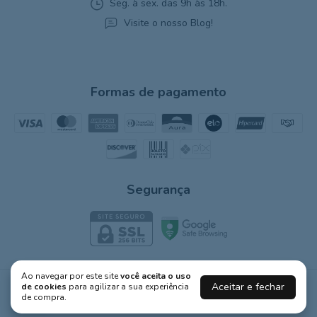
Seg. à sex. das 9h às 18h.
Visite o nosso Blog!
Formas de pagamento
Segurança
Ao navegar por este site
você aceita o uso
Aceitar e fechar
de cookies
para agilizar a sua experiência
G Minerais
de compra.
©2026. G Minerais - 30472509000106. Todos os direitos reservados.