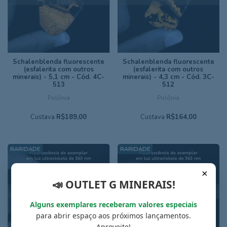
Schalenblenda fluorescente
Schalenblenda fluorescente
(esfalerita com outros
(esfalerita com outros
minerais) - 5,1 cm - Cód. 4C-
minerais) - 4,3 cm - Cód. 3C-
513
512
Polônia
Polônia
Custava
R$189,00
Custava
R$164,00
×
📣 OUTLET G MINERAIS!
ESGOTADO
ESGOTADO
Alguns exemplares receberam valores especiais
para abrir espaço aos próximos lançamentos.
Aproveite!