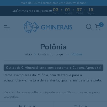
Mais de 100 mil exemplares vendidos em 8 anos
03
:
01
:
37
:
19
📣 Últimos dias de Outlet!!
Dia(s)
Hora(s)
Min(s)
Seg(s)
0
Polônia
Início
Cristais por origem
Polônia
Raros exemplares da Polônia, com destaque para a
schalenblenda: mistura de esfalerita, galena, marcassita e pirita.
Ordenar
Filtrar