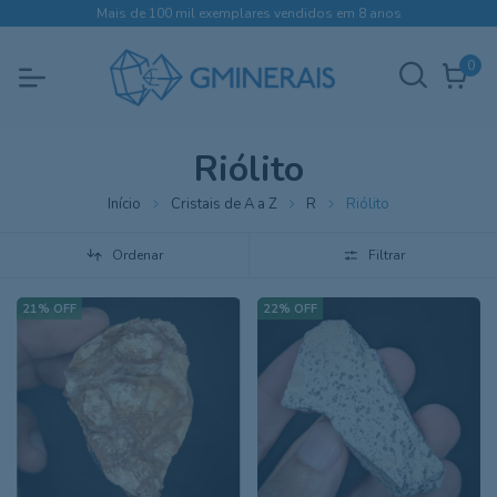
Mais de 100 mil exemplares vendidos em 8 anos
0
Riólito
Início
Cristais de A a Z
R
Riólito
Ordenar
Filtrar
21
%
OFF
22
%
OFF