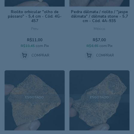
Riolito orbicular "olho de
Pedra dálmata / riolito / "jaspe
pássaro" - 5,4 cm - Cód. 4G-
dálmata" / dálmata stone - 5,7
457
cm - Cód. 4A-935
Peru
México
R$11,00
R$7,00
R$10,45
com
Pix
R$6,65
com
Pix
COMPRAR
COMPRAR
ESGOTADO
ESGOTADO