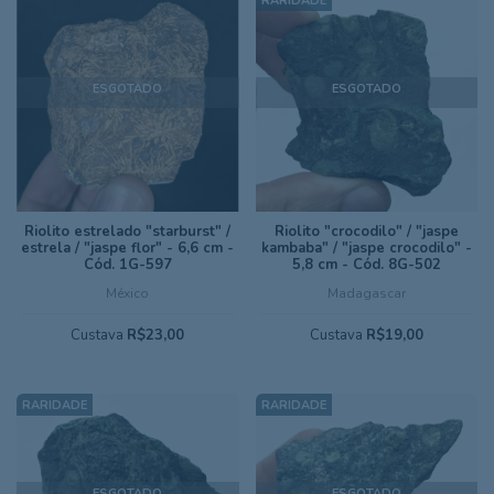
ESGOTADO
ESGOTADO
Riolito estrelado "starburst" /
Riolito "crocodilo" / "jaspe
estrela / "jaspe flor" - 6,6 cm -
kambaba" / "jaspe crocodilo" -
Cód. 1G-597
5,8 cm - Cód. 8G-502
México
Madagascar
Custava
R$23,00
Custava
R$19,00
ESGOTADO
ESGOTADO