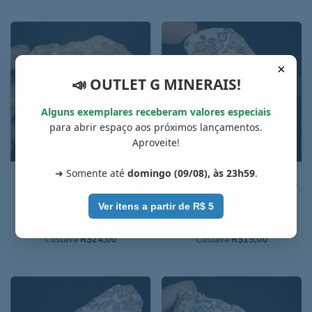
×
📣 OUTLET G MINERAIS!
ESGOTADO
ESGOTADO
Alguns exemplares receberam valores especiais
para abrir espaço aos próximos lançamentos.
Aproveite!
➜ Somente até
domingo (09/08), às 23h59
.
Riolito orbicular "olho de
Riolito orbicular "leopardo"
pássaro" - 7,7 cm - Cód. 1G-
multicores - 6,3 cm - Cód. 7G-
454
349
Ver itens a partir de R$ 5
Peru
Peru
Custava
R$24,00
Custava
R$19,00