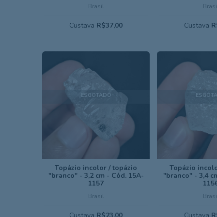
Brasil
Brasi
Custava
R$37,00
Custava
R
ESGOTADO
ESGOT
Topázio incolor / topázio
Topázio incolo
"branco" - 3,2 cm - Cód. 15A-
"branco" - 3,4 c
1157
115
Brasil
Brasi
Custava
R$23,00
Custava
R