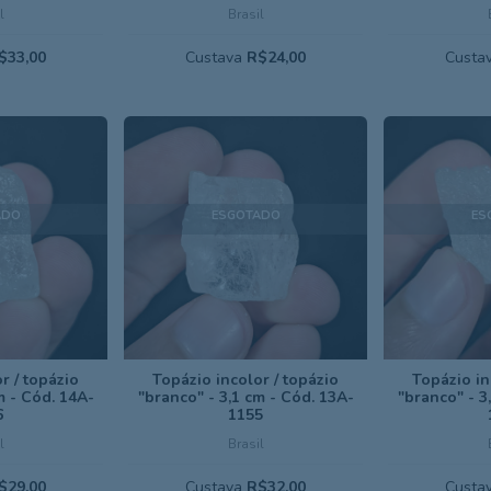
l
Brasil
$33,00
Custava
R$24,00
Custa
ADO
ESGOTADO
ES
r / topázio
Topázio incolor / topázio
Topázio in
m - Cód. 14A-
"branco" - 3,1 cm - Cód. 13A-
"branco" - 3
6
1155
l
Brasil
$29,00
Custava
R$32,00
Custa