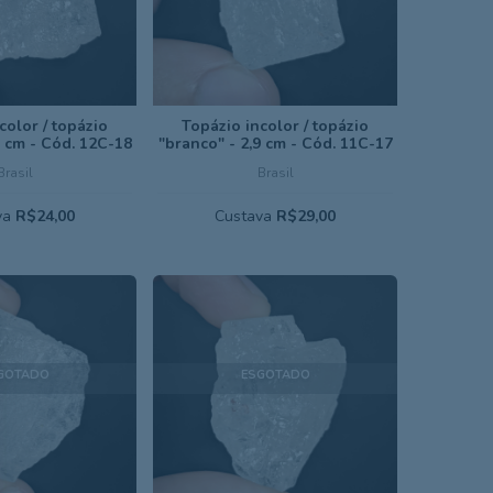
color / topázio
Topázio incolor / topázio
1 cm - Cód. 12C-18
"branco" - 2,9 cm - Cód. 11C-17
Brasil
Brasil
va
R$24,00
Custava
R$29,00
GOTADO
ESGOTADO