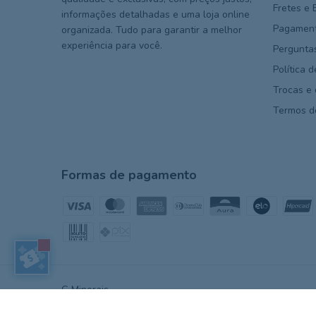
Fretes e 
informações detalhadas e uma loja online
Pagament
organizada. Tudo para garantir a melhor
experiência para você.
Pergunta
Política 
Trocas e
Termos d
Formas de pagamento
G Minerais
©2026. G Minerais - 30472509000106. Todos os direitos reserv