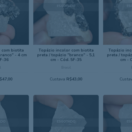
ADO
ESGOTADO
ES
 com biotita
Topázio incolor com biotita
Topázio inc
branco" - 4 cm
preta / topázio "branco" - 5,1
preta / topáz
6F-36
cm - Cód. 5F-35
cm - 
l
Brasil
$47,00
Custava
R$43,00
Custa
ADO
ESGOTADO
ES