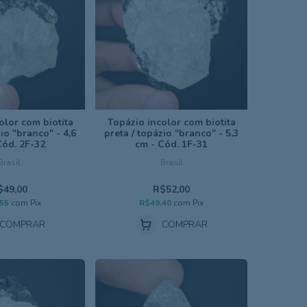
olor com biotita
Topázio incolor com biotita
io "branco" - 4,6
preta / topázio "branco" - 5,3
Cód. 2F-32
cm - Cód. 1F-31
Brasil
Brasil
$49,00
R$52,00
,55
com
Pix
R$49,40
com
Pix
COMPRAR
COMPRAR