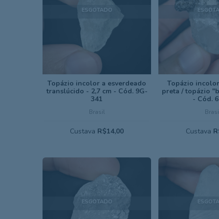
ESGOTADO
ESGOT
Topázio incolor a esverdeado
Topázio incolor
translúcido - 2,7 cm - Cód. 9G-
preta / topázio "
341
- Cód. 
Brasil
Brasi
Custava
R$14,00
Custava
R
ESGOTADO
ESGOT