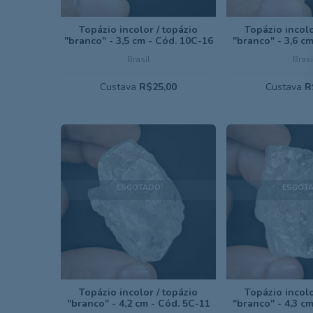
Topázio incolor / topázio
Topázio incolo
"branco" - 3,5 cm - Cód. 10C-16
"branco" - 3,6 c
Brasil
Brasi
Custava
R$25,00
Custava
R
ESGOTADO
ESGOT
Topázio incolor / topázio
Topázio incolo
"branco" - 4,2 cm - Cód. 5C-11
"branco" - 4,3 c