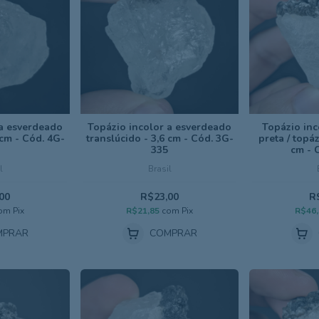
 a esverdeado
Topázio incolor a esverdeado
Topázio inc
 cm - Cód. 4G-
translúcido - 3,6 cm - Cód. 3G-
preta / topáz
335
cm - 
l
Brasil
00
R$23,00
R
om
Pix
R$21,85
com
Pix
R$46
MPRAR
COMPRAR