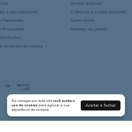
Envio
Direitos autorais
os e parcelamentos
G Minerais e o meio ambiente
s Frequentes
Quem somos
de Privacidade
Rastreie seu pedido
 devoluções
e condições de compra
Ao navegar por este site
você aceita o
Aceitar e fechar
uso de cookies
para agilizar a sua
experiência de compra.
ados.