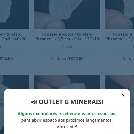
r / topázio
Topázio incolor / topázio
Topázio in
- Cód. 14C-20
"branco" - 3,5 cm - Cód. 13C-19
"branco" - 3,
l
Brasil
$24,00
Custava
R$22,00
Custa
×
📣 OUTLET G MINERAIS!
ADO
ESGOTADO
ES
Alguns exemplares receberam valores especiais
para abrir espaço aos próximos lançamentos.
Aproveite!