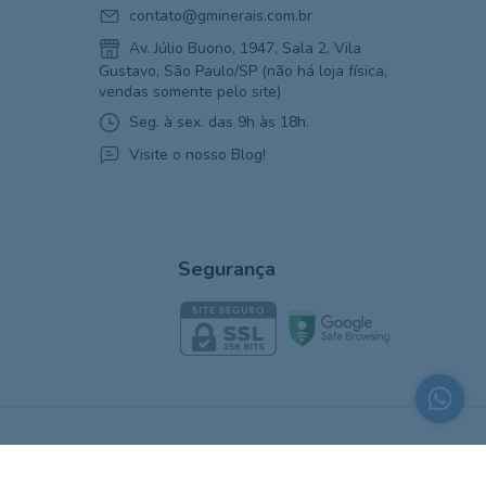
contato@gminerais.com.br
Av. Júlio Buono, 1947, Sala 2, Vila
Gustavo, São Paulo/SP (não há loja física,
vendas somente pelo site)
Seg. à sex. das 9h às 18h.
Visite o nosso Blog!
Segurança