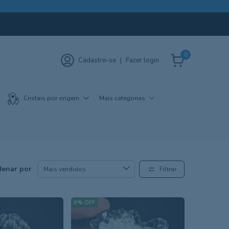
0
Cadastre-se
|
Fazer login
Cristais por origem
Mais categorias
enar por
Filtrar
9
%
OFF