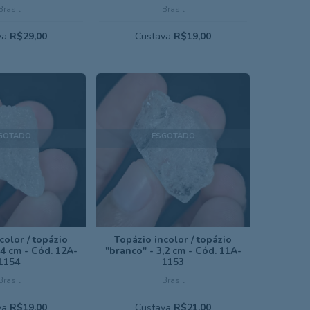
Brasil
Brasil
va
R$29,00
Custava
R$19,00
GOTADO
ESGOTADO
color / topázio
Topázio incolor / topázio
,4 cm - Cód. 12A-
"branco" - 3,2 cm - Cód. 11A-
1154
1153
Brasil
Brasil
va
R$19,00
Custava
R$21,00