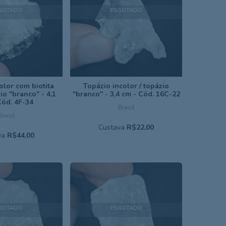
GOTADO
ESGOTADO
olor com biotita
Topázio incolor / topázio
io "branco" - 4,1
"branco" - 3,4 cm - Cód. 16C-22
Cód. 4F-34
Brasil
Brasil
Custava
R$22,00
va
R$44,00
GOTADO
ESGOTADO