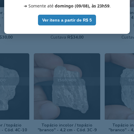
➜ Somente até
domingo (09/08), às 23h59
.
r / topázio
Topázio incolor / topázio
Topázio in
m - Cód. 9C-15
"branco" - 4,3 cm - Cód. 8C-14
"branco" - 4
Ver itens a partir de R$ 5
l
Brasil
$30,00
Custava
R$34,00
Custa
ADO
ESGOTADO
ES
r / topázio
Topázio incolor / topázio
Topázio in
m - Cód. 4C-10
"branco" - 4,2 cm - Cód. 3C-9
"branco" - 4