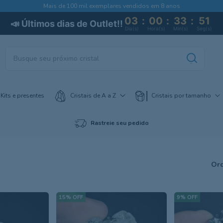
Mais de 100 mil exemplares vendidos em 8 anos
03
:
00
:
33
:
50
📣 Últimos dias de Outlet!!
Dia(s)
Hora(s)
Min(s)
Seg(s)
Kits e presentes
Cristais de A a Z
Cristais por tamanho
Rastreie seu pedido
Ord
15
%
OFF
9
%
OFF