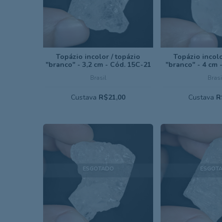
Topázio incolor / topázio
Topázio incolo
"branco" - 3,2 cm - Cód. 15C-21
"branco" - 4 cm 
Brasil
Brasi
Custava
R$21,00
Custava
R
ESGOTADO
ESGOT