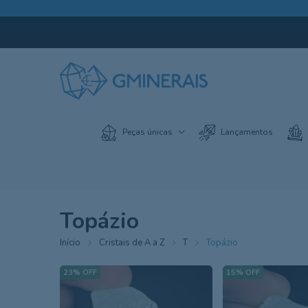
Peças únicas
Lançamentos
Topázio
Início
Cristais de A a Z
T
Topázio
23
%
OFF
15
%
OFF